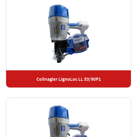
Coilnagler LignoLoc LL 53/90P1