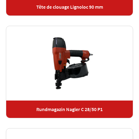
Tête de clouage Lignoloc 90 mm
Rundmagazin Nagler C 28/50 P1