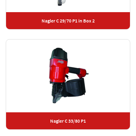
Nagler C 29/70 P1 in Box 2
Nagler C 33/80 P1