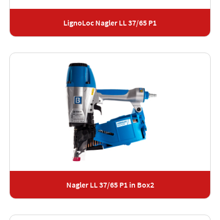
LignoLoc Nagler LL 37/65 P1
Nagler LL 37/65 P1 in Box2