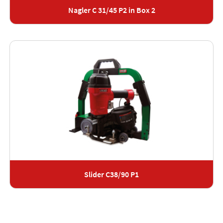
Nagler C 31/45 P2 in Box 2
Slider C38/90 P1