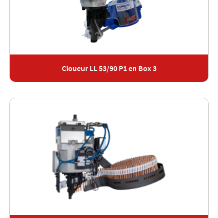
Cloueur LL 53/90 P1 en Box 3