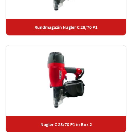
Rundmagazin Nagler C 28/70 P1
Nagler C 28/70 P1 in Box 2