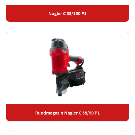
Nagler C 38/130 P1
Rundmagazin Nagler C 38/90 P1