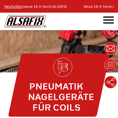
Neuheiten
Neue 18-V-Serie ALSAFIX
Neue 18-V-Serie ALSAFIX
PNEUMATIK
NAGELGERÄTE
FÜR COILS