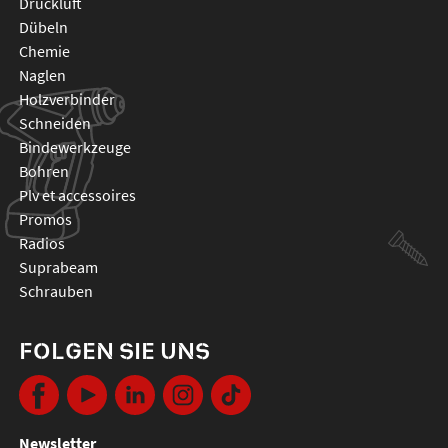
druckluft
dübeln
chemie
naglen
holzverbinder
schneiden
bindewerkzeuge
bohren
plv et accessoires
promos
radios
suprabeam
schrauben
FOLGEN SIE UNS
Newsletter