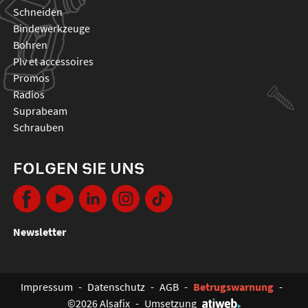
schneiden
bindewerkzeuge
bohren
plv et accessoires
promos
radios
suprabeam
schrauben
FOLGEN SIE UNS
Newsletter
Impressum
-
Datenschutz
-
AGB
-
Betrugswarnung
-
©2026 Alsafix
-
Umsetzung