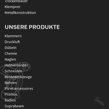
Trockenbauer
Klempner
Metallkonstruktion
UNSERE PRODUKTE
klammern
druckluft
dübeln
chemie
naglen
holzverbinder
schneiden
bindewerkzeuge
bohren
plv et accessoires
promos
radios
suprabeam