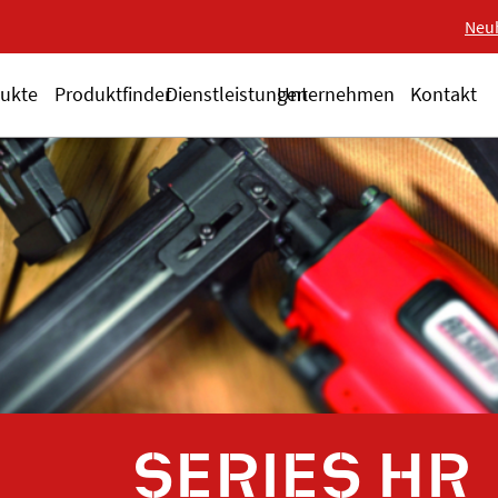
Neue 18-V-Serie ALS
Neu
ukte
Produktfinder
Dienstleistungen
Unternehmen
Kontakt
SERIES HR