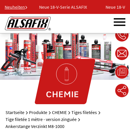
ie ALSAFIX
Neuheiten
Neue 18-V-Serie ALSAFIX
Neue 18-V-Se
CHEMIE
Startseite
Produkte
CHEMIE
Tiges filetées
Tige filetée 1 mètre - version zinguée
Ankerstange Verzinkt M8-1000