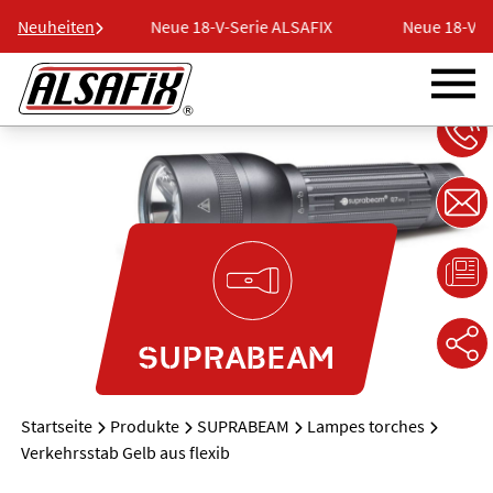
ie ALSAFIX
Neuheiten
Neue 18-V-Serie ALSAFIX
Neue 18-V-Se
SUPRABEAM
Startseite
Produkte
SUPRABEAM
Lampes torches
Verkehrsstab Gelb aus flexib