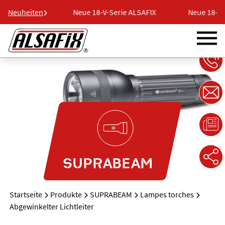
rie ALSAFIX
Neuheiten
Neue 18-V-Serie ALSAFIX
Neue 18-V-S
SUPRABEAM
Startseite
Produkte
SUPRABEAM
Lampes torches
Abgewinkelter Lichtleiter