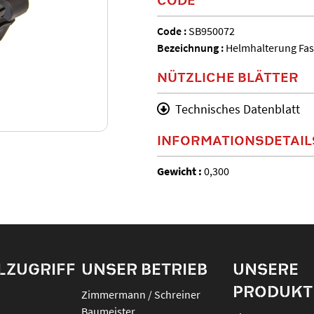
Code :
SB950072
Bezeichnung :
Helmhalterung Fast
NÜTZLICHE BLÄTTER
Technisches Datenblatt
INFORMATIONSDETAIL
Gewicht :
0,300
LZUGRIFF
UNSER BETRIEB
UNSERE
PRODUKT
Zimmermann / Schreiner
Baumeister