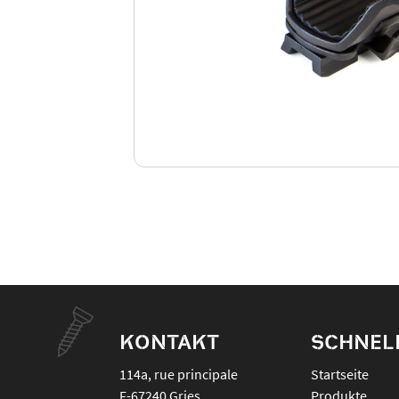
KONTAKT
SCHNEL
114a, rue principale
Startseite
F-67240
Gries
Produkte