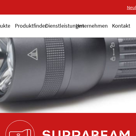
Neue 18-V-Serie ALSA
Neu
ukte
Produktfinder
Dienstleistungen
Unternehmen
Kontakt
SUPRABEAM