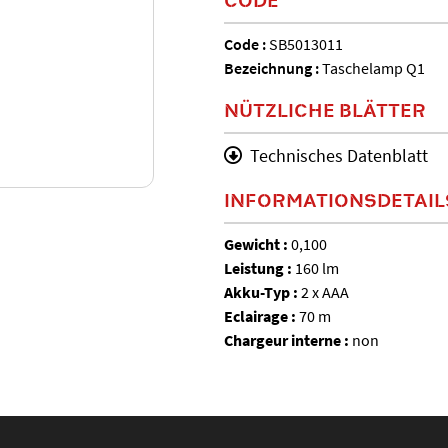
Code :
SB5013011
Bezeichnung :
Taschelamp Q1
NÜTZLICHE BLÄTTER
Technisches Datenblatt
INFORMATIONSDETAIL
Gewicht :
0,100
Leistung :
160 lm
Akku-Typ :
2 x AAA
Eclairage :
70 m
Chargeur interne :
non