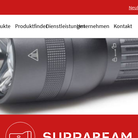
Neue 18-V-Serie ALS
Neu
ukte
Produktfinder
Dienstleistungen
Unternehmen
Kontakt
SUPRABEAM