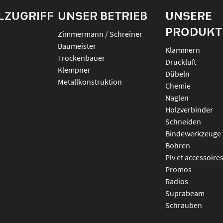
LZUGRIFF
UNSER BETRIEB
UNSERE
PRODUKT
Zimmermann / Schreiner
Baumeister
klammern
Trockenbauer
druckluft
Klempner
dübeln
Metallkonstruktion
chemie
naglen
holzverbinder
schneiden
bindewerkzeuge
bohren
plv et accessoire
promos
radios
suprabeam
schrauben