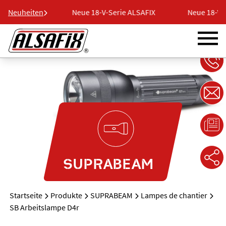
ie ALSAFIX
Neuheiten
Neue 18-V-Serie ALSAFIX
Neue 18-V-S
SUPRABEAM
Startseite
Produkte
SUPRABEAM
Lampes de chantier
SB Arbeitslampe D4r