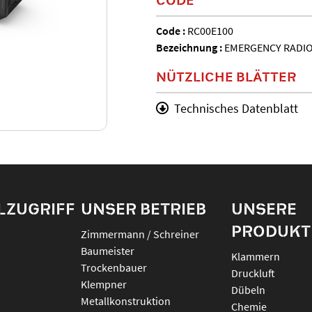
Code :
RC00E100
Bezeichnung :
EMERGENCY RADI
NÜTZLICHE BLÄTTER
Technisches Datenblatt
LZUGRIFF
UNSER BETRIEB
UNSERE
PRODUKT
Zimmermann / Schreiner
Baumeister
klammern
Trockenbauer
druckluft
Klempner
dübeln
Metallkonstruktion
chemie