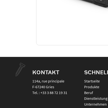
KONTAKT
SCHNEL
114a, rue principale
Startseite
F-67240
Gries
Produkte
Tel. :
+33 3 88 72 19 31
Beruf
Dienstleistung
Unternehmen