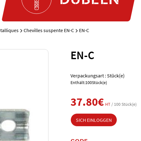
talliques
Chevilles suspente EN-C
EN-C
EN-C
Verpackungsart : Stück(e)
Enthält:100Stück(e)
37.80€
HT
/ 100 Stück(e)
SICH EINLOGGEN
CODE