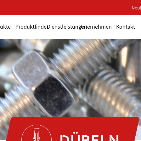
Neue 18-V-Serie ALSA
Neu
ukte
Produktfinder
Dienstleistungen
Unternehmen
Kontakt
DÜBELN