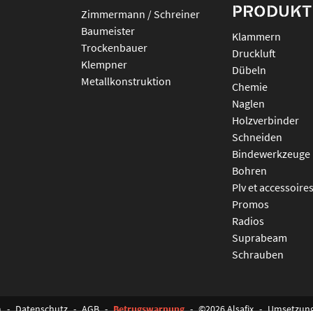
PRODUKT
Zimmermann / Schreiner
Baumeister
klammern
Trockenbauer
druckluft
Klempner
dübeln
Metallkonstruktion
chemie
naglen
holzverbinder
schneiden
bindewerkzeuge
bohren
plv et accessoire
promos
radios
suprabeam
schrauben
m
-
Datenschutz
-
AGB
-
Betrugswarnung
-
©2026 Alsafix
-
Umsetzun