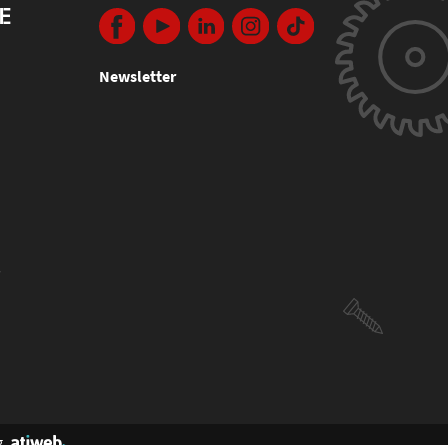
E
Newsletter
s
g