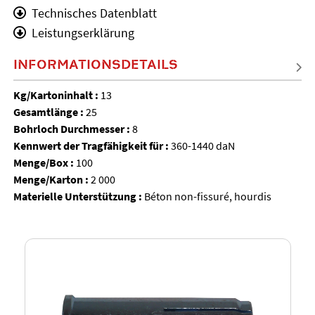
Technisches Datenblatt
Leistungserklärung
INFORMATIONSDETAILS
Kg/Kartoninhalt :
13
Gesamtlänge :
25
Bohrloch Durchmesser :
8
Kennwert der Tragfähigkeit für :
360-1440 daN
Menge/Box :
100
Menge/Karton :
2 000
Materielle Unterstützung :
Béton non-fissuré, hourdis