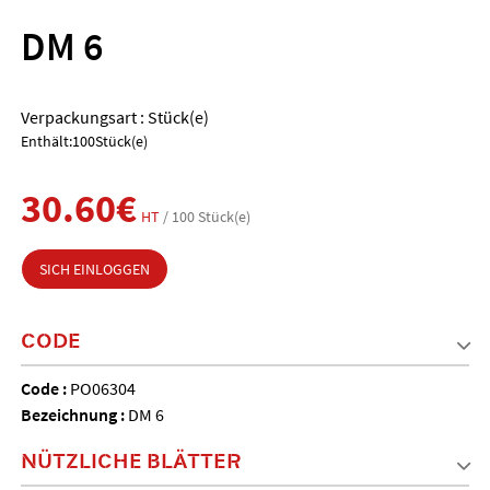
DM 6
Verpackungsart : Stück(e)
Enthält:100Stück(e)
30.60€
HT
/ 100 Stück(e)
SICH EINLOGGEN
CODE
Code :
PO06304
Bezeichnung :
DM 6
NÜTZLICHE BLÄTTER