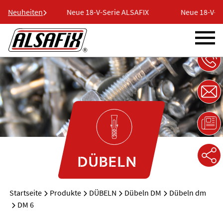
e ALSAFIX
Neuheiten
Neue 18-V-Serie ALSAFIX
Neue 18-V-Ser
DÜBELN
Startseite
Produkte
DÜBELN
Dübeln DM
Dübeln dm
DM 6