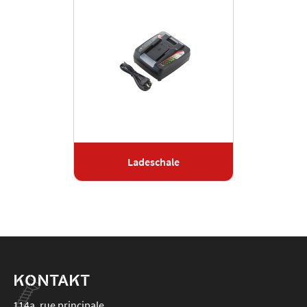
Ladeschale
KONTAKT
114a, rue principale