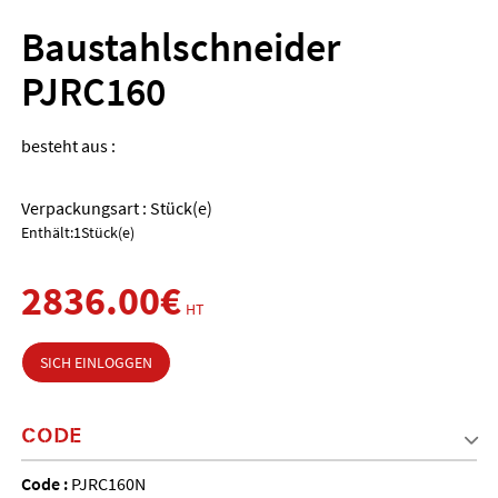
Baustahlschneider
PJRC160
besteht aus :
Verpackungsart : Stück(e)
Enthält:1Stück(e)
2836.00€
HT
SICH EINLOGGEN
CODE
Code :
PJRC160N