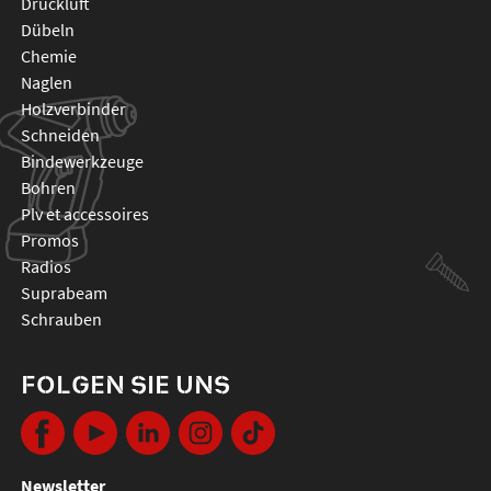
druckluft
dübeln
chemie
naglen
holzverbinder
schneiden
bindewerkzeuge
bohren
plv et accessoires
promos
radios
suprabeam
schrauben
FOLGEN SIE UNS
Newsletter