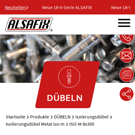
ie ALSAFIX
Neuheiten
Neue 18-V-Serie ALSAFIX
Neue 18-V-Se
DÜBELN
Startseite
Produkte
DÜBELN
Isolerungsdübel
Isolierungsdübel Metal iso-m
ISO-M 8x300