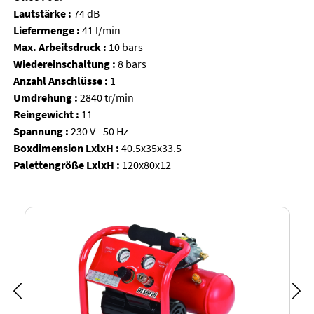
Lautstärke :
74 dB
Liefermenge :
41 l/min
Max. Arbeitsdruck :
10 bars
Wiedereinschaltung :
8 bars
Anzahl Anschlüsse :
1
Umdrehung :
2840 tr/min
Reingewicht :
11
Spannung :
230 V - 50 Hz
Boxdimension LxlxH :
40.5x35x33.5
Palettengröße LxlxH :
120x80x12