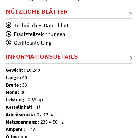
NÜTZLICHE BLÄTTER
Technisches Datenblatt
Ersatzteilzeichnungen
Geräteanleitung
INFORMATIONSDETAILS
Gewicht :
10,240
Länge :
40
Breite :
33
Höhe :
36
Leistung :
0.33 hp
Kesselinhalt :
4 l
Arbeitsdruck :
0 à 12 bars
Netzspannung :
230 V-50 Hz
Ampere :
1.2 A
Öllos :
oui