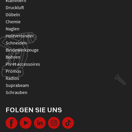
klammern
druckluft
dübeln
chemie
naglen
holzverbinder
schneiden
bindewerkzeuge
bohren
plv et accessoires
promos
radios
suprabeam
schrauben
FOLGEN SIE UNS