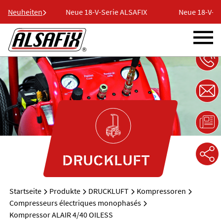
e ALSAFIX
Neuheiten
Neue 18-V-Serie ALSAFIX
Neue 18-V-Se
DRUCKLUFT
Startseite
Produkte
DRUCKLUFT
Kompressoren
Compresseurs électriques monophasés
Kompressor ALAIR 4/40 OILESS