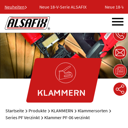
ie ALSAFIX
Neuheiten
Neue 18-V-Serie ALSAFIX
Neue 18-V-Se
KLAMMERN
Startseite
Produkte
KLAMMERN
Klammersorten
Series PF Verzinkt
Klammer PF-06 verzinkt