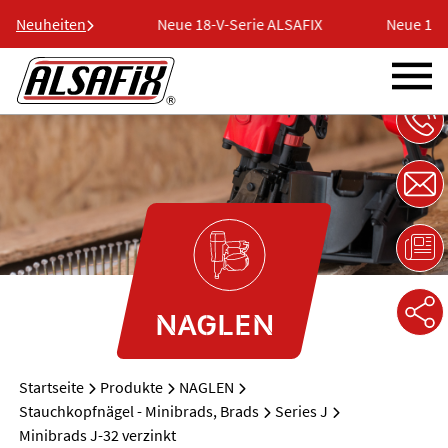
erie ALSAFIX
Neuheiten
Neue 18-V-Serie ALSAFIX
Neue 18-V
NAGLEN
Startseite
Produkte
NAGLEN
Stauchkopfnägel - Minibrads, Brads
Series J
Minibrads J-32 verzinkt