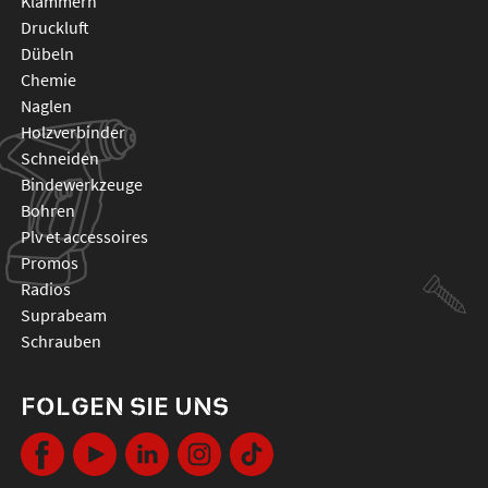
klammern
druckluft
dübeln
chemie
naglen
holzverbinder
schneiden
bindewerkzeuge
bohren
plv et accessoires
promos
radios
suprabeam
schrauben
FOLGEN SIE UNS