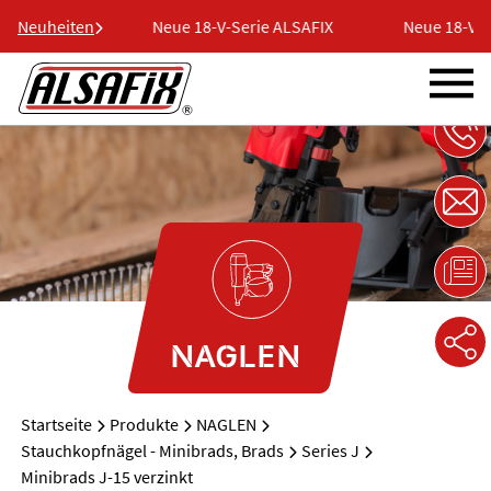
ie ALSAFIX
Neuheiten
Neue 18-V-Serie ALSAFIX
Neue 18-V-Se
NAGLEN
Startseite
Produkte
NAGLEN
Stauchkopfnägel - Minibrads, Brads
Series J
Minibrads J-15 verzinkt