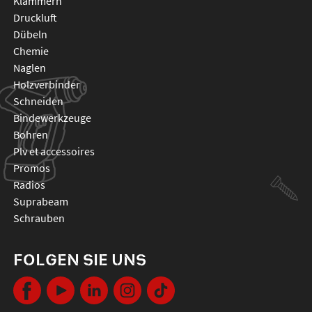
klammern
druckluft
dübeln
chemie
naglen
holzverbinder
schneiden
bindewerkzeuge
bohren
plv et accessoires
promos
radios
suprabeam
schrauben
FOLGEN SIE UNS