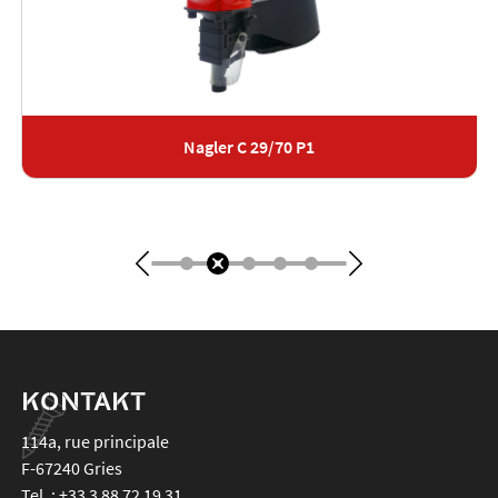
Nagler C 29/70 P1
KONTAKT
114a, rue principale
F-67240
Gries
Tel. :
+33 3 88 72 19 31