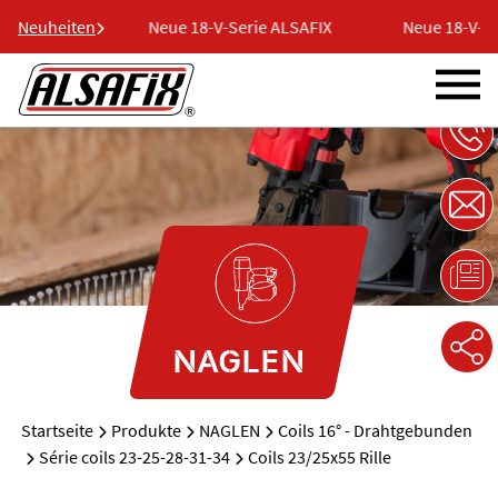
e ALSAFIX
Neuheiten
Neue 18-V-Serie ALSAFIX
Neue 18-V-Ser
NAGLEN
Startseite
Produkte
NAGLEN
Coils 16° - Drahtgebunden
Série coils 23-25-28-31-34
Coils 23/25x55 Rille