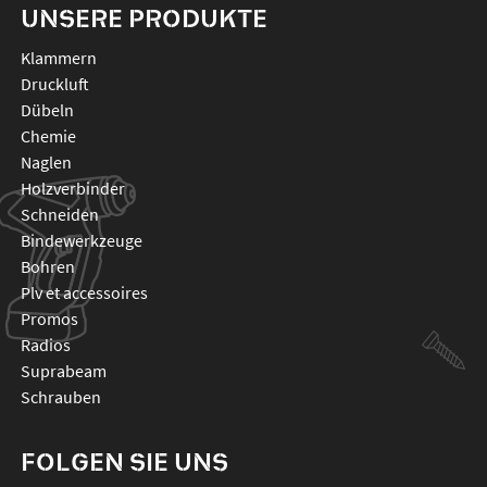
UNSERE PRODUKTE
klammern
druckluft
dübeln
chemie
naglen
holzverbinder
schneiden
bindewerkzeuge
bohren
plv et accessoires
promos
radios
suprabeam
schrauben
FOLGEN SIE UNS