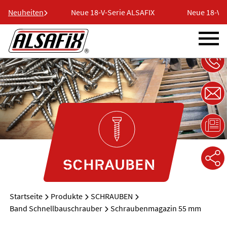
ie ALSAFIX
Neuheiten
Neue 18-V-Serie ALSAFIX
Neue 18-V-Se
SCHRAUBEN
Startseite
Produkte
SCHRAUBEN
Band Schnellbauschrauber
Schraubenmagazin 55 mm