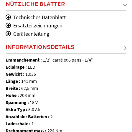
NÜTZLICHE BLÄTTER
Technisches Datenblatt
Ersatzteilzeichnungen
Geräteanleitung
INFORMATIONSDETAILS
Emmanchement :
1/2’’ carré et 6 pans - 1/4’’
Eclairage :
LED
Gewicht :
1,035
Länge :
141 mm
Breite :
62,5 mm
Höhe :
208 mm
Spannung :
18 V
Akku-Typ :
5.0 Ah
Anzahl der Batterien :
2
Ladeschale :
1
Drehmoment max. :
224 Nm