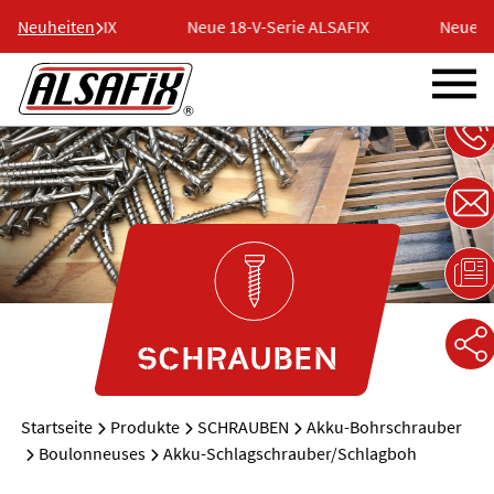
erie ALSAFIX
Neuheiten
Neue 18-V-Serie ALSAFIX
Neue 18-V-
SCHRAUBEN
Startseite
Produkte
SCHRAUBEN
Akku-Bohrschrauber
Boulonneuses
Akku-Schlagschrauber/Schlagboh