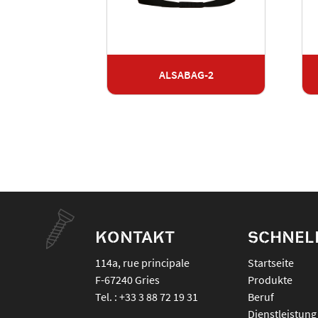
AG-1
ALSABAG-2
KONTAKT
SCHNEL
114a, rue principale
Startseite
F-67240
Gries
Produkte
Tel. :
+33 3 88 72 19 31
Beruf
Dienstleistung