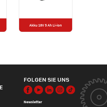
Akku 18V 5 Ah Li-ion
Ladegerät
FOLGEN SIE UNS
E
Newsletter