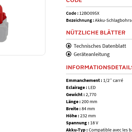
Code :
12BO095X
Bezeichnung :
Akku-Schlagbohrs
NÜTZLICHE BLÄTTER
Technisches Datenblatt
Geräteanleitung
INFORMATIONSDETAIL
Emmanchement :
1/2’’ carré
Eclairage :
LED
Gewicht :
2,770
Länge :
200 mm
Breite :
84 mm
Höhe :
232 mm
Spannung :
18 V
Akku-Typ :
Compatible avec les ba