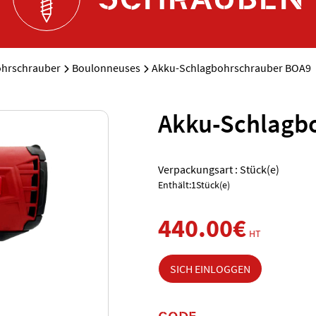
ohrschrauber
Boulonneuses
Akku-Schlagbohrschrauber BOA9
Akku-Schlagb
Verpackungsart : Stück(e)
Enthält:1Stück(e)
440.00€
HT
SICH EINLOGGEN
CODE