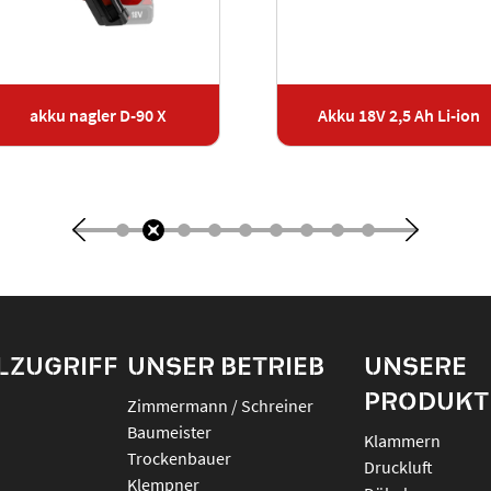
akku nagler D-90 X
Akku 18V 2,5 Ah Li-ion
LZUGRIFF
UNSER BETRIEB
UNSERE
PRODUKT
Zimmermann / Schreiner
Baumeister
klammern
Trockenbauer
druckluft
Klempner