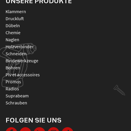
UNSERE PRODUKTE
klammern
druckluft
dübeln
chemie
naglen
holzverbinder
schneiden
bindewerkzeuge
bohren
plv et accessoires
promos
radios
suprabeam
schrauben
FOLGEN SIE UNS