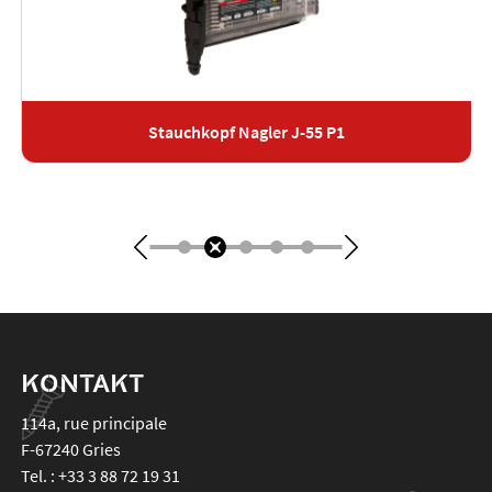
Stauchkopf Nagler J-55 P1
KONTAKT
114a, rue principale
F-67240
Gries
Tel. :
+33 3 88 72 19 31