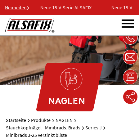
 ALSAFIX
Neuheiten
Neue 18-V-Serie ALSAFIX
Neue 18-V-Ser
NAGLEN
Startseite
Produkte
NAGLEN
Stauchkopfnägel - Minibrads, Brads
Series J
Minibrads J-25 verzinkt bliste