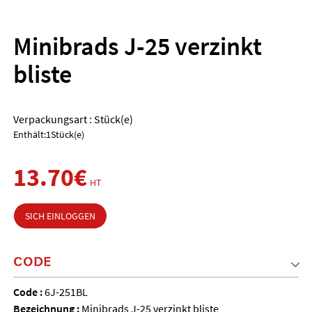
Minibrads J-25 verzinkt
bliste
Verpackungsart : Stück(e)
Enthält:1Stück(e)
13.70€
HT
SICH EINLOGGEN
CODE
Code :
6J-251BL
Bezeichnung :
Minibrads J-25 verzinkt bliste