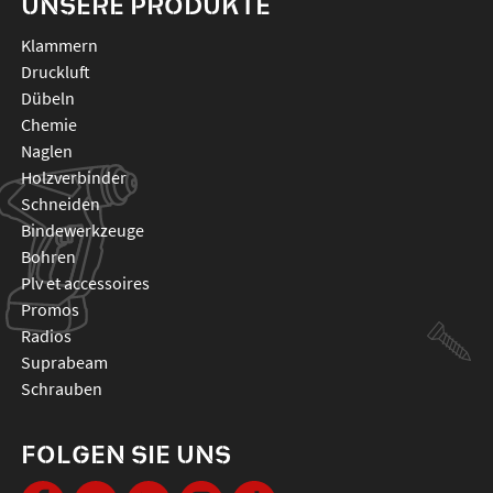
UNSERE PRODUKTE
klammern
druckluft
dübeln
chemie
naglen
holzverbinder
schneiden
bindewerkzeuge
bohren
plv et accessoires
promos
radios
suprabeam
schrauben
FOLGEN SIE UNS